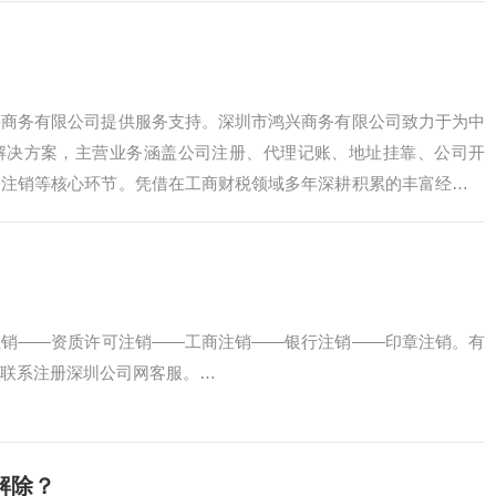
兴商务有限公司提供服务支持。深圳市鸿兴商务有限公司致力于为中
解决方案，主营业务涵盖公司注册、代理记账、地址挂靠、公司开
司注销等核心环节。凭借在工商财税领域多年深耕积累的丰富经验，
同的服务网络，能…
注销——资质许可注销——工商注销——银行注销——印章注销。有
联系注册深圳公司网客服。…
解除？